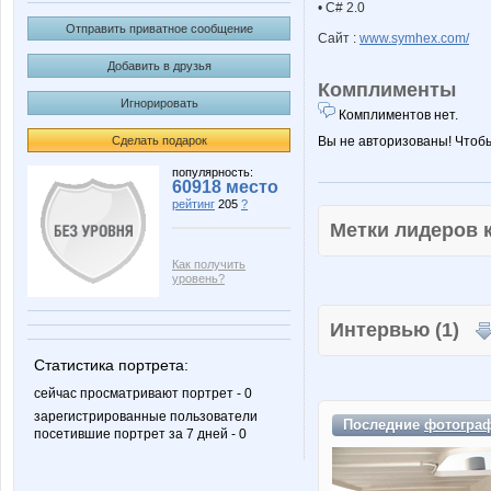
• C# 2.0
Отправить приватное сообщение
Сайт :
www.symhex.com/
Добавить в друзья
Комплименты
Игнорировать
Комплиментов нет.
Сделать подарок
Вы не авторизованы! Чтоб
популярность:
60918 место
рейтинг
205
?
Метки лидеров
Как получить
уровень?
Интервью (1)
Статистика портрета:
сейчас просматривают портрет - 0
зарегистрированные пользователи
Последние
фотогра
посетившие портрет за 7 дней - 0