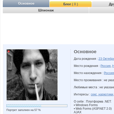
Основное
Блог
( 0 )
Др
Шпионаж
Основное
Дата рождения :
23 Октяб
Место рождения :
Россия
,
Н
Место нахождения :
Россия
Место проживания : не ука
Любимые места : не указа
Интересы :
секс, наркотики
О себе : Платформа .NET:
• Windows Forms
• Web Forms (ASP.NET 2.0)
Портрет заполнен на 57 %
AJAX